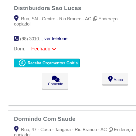
Distribuidora Sao Lucas
Rua, SN - Centro - Rio Branco - AC
Endereço
copiado!
ver telefone
(98) 3010-2030
Dom:
Fechado
Seg:
09:00 - 18:00
Ter:
09:00 - 18:00
Receba Orçamentos Grátis
Qua:
09:00 - 18:00
Qui:
09:00 - 18:00
Sex:
09:00 - 18:00
Mapa
Sáb:
Fechado
Comente
Dom:
Fechado
Dormindo Com Saude
Rua, 47 - Casa - Tangara - Rio Branco - AC
Endereço
copiado!