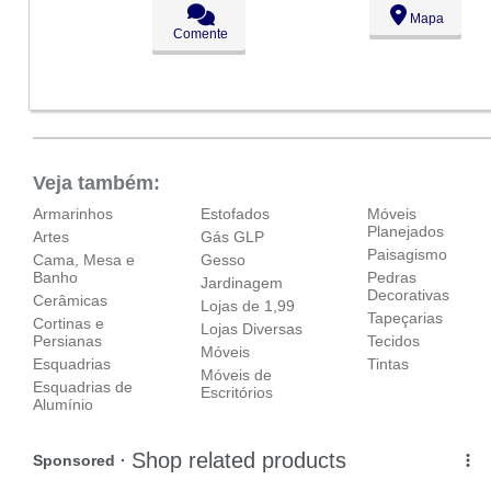
Sex:
09:00 - 18:00
Mapa
Sáb:
Fechado
Comente
Dom:
Fechado
Veja também:
Armarinhos
Estofados
Móveis
Planejados
Artes
Gás GLP
Paisagismo
Cama, Mesa e
Gesso
Banho
Pedras
Jardinagem
Decorativas
Cerâmicas
Lojas de 1,99
Tapeçarias
Cortinas e
Lojas Diversas
Persianas
Tecidos
Móveis
Esquadrias
Tintas
Móveis de
Esquadrias de
Escritórios
Alumínio