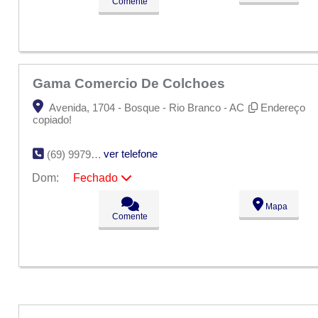
Comente
Qua:
09:00 - 18:00
Qui:
09:00 - 18:00
Sex:
09:00 - 18:00
Sáb:
Fechado
Dom:
Fechado
Gama Comercio De Colchoes
Avenida, 1704 - Bosque - Rio Branco - AC
Endereço
copiado!
ver telefone
(69) 9979-3604
Dom:
Fechado
Seg:
09:00 - 18:00
Mapa
Ter:
09:00 - 18:00
Comente
Qua:
09:00 - 18:00
Qui:
09:00 - 18:00
Sex:
09:00 - 18:00
Sáb:
Fechado
Dom:
Fechado