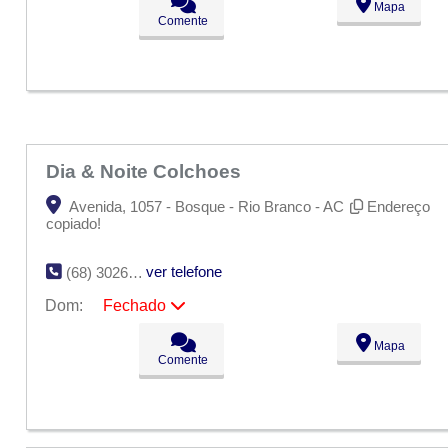
Sex:
09:00 - 18:00
Mapa
Sáb:
Fechado
Comente
Dom:
Fechado
Dia & Noite Colchoes
Avenida, 1057 - Bosque - Rio Branco - AC
Endereço
copiado!
ver telefone
(68) 3026-1215
Dom:
Fechado
Seg:
09:00 - 18:00
Mapa
Ter:
09:00 - 18:00
Comente
Qua:
09:00 - 18:00
Qui:
09:00 - 18:00
Sex:
09:00 - 18:00
Sáb:
Fechado
Dom:
Fechado