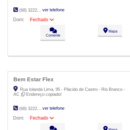
ver telefone
(68) 3222-7154
Dom:
Fechado
Seg:
09:00 - 18:00
Mapa
Ter:
09:00 - 18:00
Comente
Qua:
09:00 - 18:00
Qui:
09:00 - 18:00
Sex:
09:00 - 18:00
Sáb:
Fechado
Dom:
Fechado
Bem Estar Flex
Rua Iolanda Lima, 95 - Plácido de Castro - Rio Branco -
AC
Endereço copiado!
ver telefone
(68) 3222-7154
Dom:
Fechado
Seg:
09:00 - 18:00
Mapa