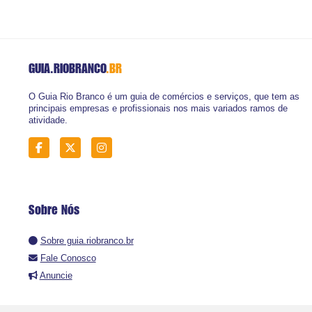
GUIA.RIOBRANCO
.BR
O Guia Rio Branco é um guia de comércios e serviços, que tem as
principais empresas e profissionais nos mais variados ramos de
atividade.
Sobre Nós
Sobre guia.riobranco.br
Fale Conosco
Anuncie