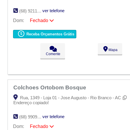
ver telefone
(68) 9211-6755
Dom:
Fechado
Seg:
09:00 - 18:00
Ter:
09:00 - 18:00
Receba Orçamentos Grátis
Qua:
09:00 - 18:00
Qui:
09:00 - 18:00
Sex:
09:00 - 18:00
Mapa
Sáb:
Fechado
Comente
Dom:
Fechado
Colchoes Ortobom Bosque
Rua, 1349 - Loja 01 - Jose Augusto - Rio Branco - AC
Endereço copiado!
ver telefone
(68) 9909-4438
Dom:
Fechado