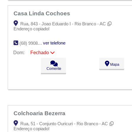
Casa Linda Cochoes
Rua, 843 - Joao Eduardo I - Rio Branco - AC
Endereço copiado!
ver telefone
(68) 9908-0116
Dom:
Fechado
Seg:
09:00 - 18:00
Mapa
Ter:
09:00 - 18:00
Comente
Qua:
09:00 - 18:00
Qui:
09:00 - 18:00
Sex:
09:00 - 18:00
Sáb:
Fechado
Dom:
Fechado
Colchoaria Bezerra
Rua, 51 - Conjunto Ouricuri - Rio Branco - AC
Endereço copiado!