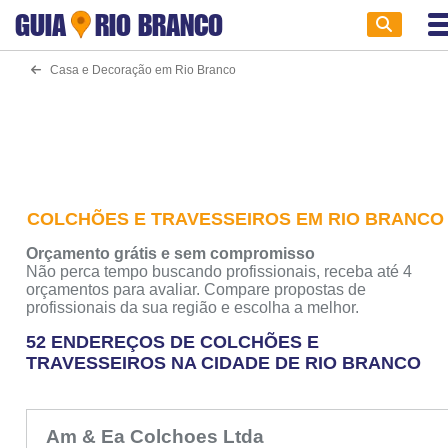
GUIA
RIO BRANCO
Casa e Decoração em Rio Branco
COLCHÕES E TRAVESSEIROS EM RIO BRANCO
Orçamento grátis e sem compromisso
Não perca tempo buscando profissionais, receba até 4
orçamentos para avaliar. Compare propostas de
profissionais da sua região e escolha a melhor.
52 ENDEREÇOS DE COLCHÕES E
TRAVESSEIROS NA CIDADE DE RIO BRANCO
Am & Ea Colchoes Ltda