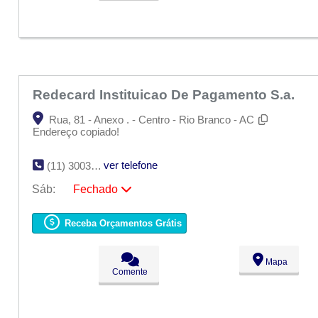
Redecard Instituicao De Pagamento S.a.
Rua, 81 - Anexo . - Centro - Rio Branco - AC
Endereço copiado!
ver telefone
(11) 3003-4828
Sáb:
Fechado
Seg:
09:00 - 18:00
Ter:
09:00 - 18:00
Receba Orçamentos Grátis
Qua:
09:00 - 18:00
Qui:
09:00 - 18:00
Sex:
09:00 - 18:00
Mapa
Sáb:
Fechado
Comente
Dom:
Fechado