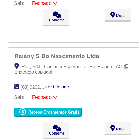
Sáb:
Fechado
Seg:
09:00 - 18:00
Mapa
Ter:
09:00 - 18:00
Comente
Qua:
09:00 - 18:00
Qui:
09:00 - 18:00
Sex:
09:00 - 18:00
Sáb:
Fechado
Dom:
Fechado
Raiany S Do Nascimento Ltda
Rua, S/N - Conjunto Esperanca - Rio Branco - AC
Endereço copiado!
ver telefone
(68) 9202-5959
Sáb:
Fechado
Seg:
09:00 - 18:00
Ter:
09:00 - 18:00
Receba Orçamentos Grátis
Qua:
09:00 - 18:00
Qui:
09:00 - 18:00
Sex:
09:00 - 18:00
Mapa
Sáb:
Fechado
Comente
Dom:
Fechado