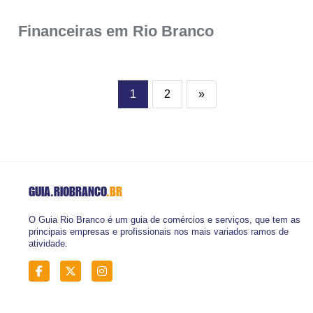
Financeiras em Rio Branco
1
2
»
GUIA.RIOBRANCO
.BR
O Guia Rio Branco é um guia de comércios e serviços, que tem as
principais empresas e profissionais nos mais variados ramos de
atividade.