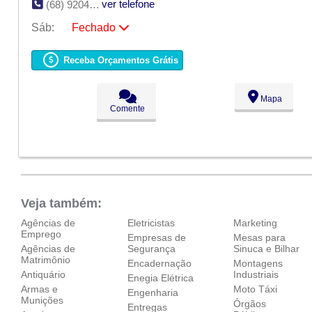
ver telefone
(68) 9204-9888
Sáb:
Fechado
Seg:
09:00 - 18:00
Ter:
09:00 - 18:00
Receba Orçamentos Grátis
Qua:
09:00 - 18:00
Qui:
09:00 - 18:00
Sex:
09:00 - 18:00
Mapa
Sáb:
Fechado
Comente
Dom:
Fechado
Veja também:
Agências de
Eletricistas
Marketing
Emprego
Empresas de
Mesas para
Agências de
Segurança
Sinuca e Bilhar
Matrimônio
Encadernação
Montagens
Antiquário
Industriais
Enegia Elétrica
Armas e
Moto Táxi
Engenharia
Munições
Órgãos
Entregas