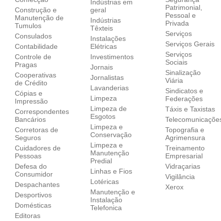
Indústrias em
Patrimonial,
Construção e
geral
Pessoal e
Manutenção de
Indústrias
Privada
Tumulos
Têxteis
Serviços
Consulados
Instalações
Serviços Gerais
Contabilidade
Elétricas
Serviços
Controle de
Investimentos
Sociais
Pragas
Jornais
Sinalização
Cooperativas
Jornalistas
Viária
de Crédito
Lavanderias
Sindicatos e
Cópias e
Limpeza
Federações
Impressão
Limpeza de
Táxis e Taxistas
Correspondentes
Esgotos
Bancários
Telecomunicaçõe
Limpeza e
Corretoras de
Topografia e
Conservação
Seguros
Agrimensura
Limpeza e
Cuidadores de
Treinamento
Manutenção
Pessoas
Empresarial
Predial
Defesa do
Vidraçarias
Linhas e Fios
Consumidor
Vigilância
Lotéricas
Despachantes
Xerox
Manutenção e
Desportivos
Instalação
Domésticas
Telefonica
Editoras