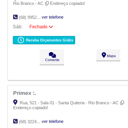
Rio Branco - AC
Endereço copiado!
ver telefone
(68) 9952-9416
Sáb:
Fechado
Seg:
09:00 - 18:00
Ter:
09:00 - 18:00
Receba Orçamentos Grátis
Qua:
09:00 - 18:00
Qui:
09:00 - 18:00
Sex:
09:00 - 18:00
Mapa
Sáb:
Fechado
Comente
Dom:
Fechado
Primex :.
Rua, 521 - Sala 01 - Santa Quiteria - Rio Branco - AC
Endereço copiado!
ver telefone
(68) 3224-2176