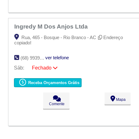
Sex:
09:00 - 18:00
Sáb:
Fechado
Dom:
Fechado
Ingredy M Dos Anjos Ltda
Rua, 465 - Bosque - Rio Branco - AC
Endereço
copiado!
ver telefone
(68) 9939-7124
Sáb:
Fechado
Seg:
09:00 - 18:00
Ter:
09:00 - 18:00
Receba Orçamentos Grátis
Qua:
09:00 - 18:00
Qui:
09:00 - 18:00
Sex:
09:00 - 18:00
Mapa
Sáb:
Fechado
Comente
Dom:
Fechado