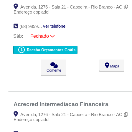
Avenida, 1276 - Sala 21 - Capoeira - Rio Branco - AC
Endereço copiado!
ver telefone
(68) 9999-9247
Sáb:
Fechado
Seg:
09:00 - 18:00
Ter:
09:00 - 18:00
Receba Orçamentos Grátis
Qua:
09:00 - 18:00
Qui:
09:00 - 18:00
Sex:
09:00 - 18:00
Mapa
Sáb:
Fechado
Comente
Dom:
Fechado
Acrecred Intermediacao Financeira
Avenida, 1276 - Sala 21 - Capoeira - Rio Branco - AC
Endereço copiado!