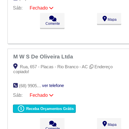
Sáb:
Fechado
Seg:
09:00 - 18:00
Mapa
Ter:
09:00 - 18:00
Comente
Qua:
09:00 - 18:00
Qui:
09:00 - 18:00
Sex:
09:00 - 18:00
Sáb:
Fechado
Dom:
Fechado
M W S De Oliveira Ltda
Rua, 657 - Placas - Rio Branco - AC
Endereço
copiado!
ver telefone
(68) 9905-0565
Sáb:
Fechado
Seg:
09:00 - 18:00
Ter:
09:00 - 18:00
Receba Orçamentos Grátis
Qua:
09:00 - 18:00
Qui:
09:00 - 18:00
Sex:
09:00 - 18:00
Mapa
Sáb:
Fechado
Comente