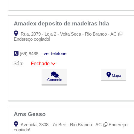
Amadex deposito de madeiras ltda
Rua, 2079 - Loja 2 - Volta Seca - Rio Branco - AC
Endereço copiado!
ver telefone
(69) 8468-0204
Sáb:
Fechado
Seg:
09:00 - 18:00
Mapa
Ter:
09:00 - 18:00
Comente
Qua:
09:00 - 18:00
Qui:
09:00 - 18:00
Sex:
09:00 - 18:00
Sáb:
Fechado
Dom:
Fechado
Ams Gesso
Avenida, 3808 - 7o Bec - Rio Branco - AC
Endereço
copiado!