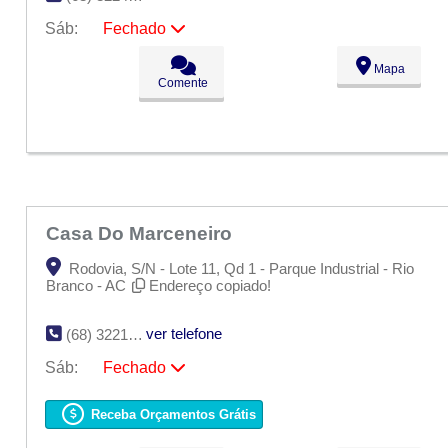
Sáb:
Fechado
Seg:
09:00 - 18:00
Mapa
Ter:
09:00 - 18:00
Comente
Qua:
09:00 - 18:00
Qui:
09:00 - 18:00
Sex:
09:00 - 18:00
Sáb:
Fechado
Dom:
Fechado
Casa Do Marceneiro
Rodovia, S/N - Lote 11, Qd 1 - Parque Industrial - Rio
Branco - AC
Endereço copiado!
ver telefone
(68) 3221-1313
Sáb:
Fechado
Seg:
09:00 - 18:00
Ter:
09:00 - 18:00
Receba Orçamentos Grátis
Qua:
09:00 - 18:00
Qui:
09:00 - 18:00