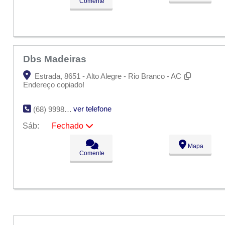
Comente
Qua:
09:00 - 18:00
Qui:
09:00 - 18:00
Sex:
09:00 - 18:00
Sáb:
Fechado
Dom:
Fechado
Dbs Madeiras
Estrada, 8651 - Alto Alegre - Rio Branco - AC
Endereço copiado!
ver telefone
(68) 9998-7960
Sáb:
Fechado
Seg:
09:00 - 18:00
Mapa
Ter:
09:00 - 18:00
Comente
Qua:
09:00 - 18:00
Qui:
09:00 - 18:00
Sex:
09:00 - 18:00
Sáb:
Fechado
Dom:
Fechado