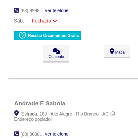
ver telefone
(68) 9998-1517
Sáb:
Fechado
Seg:
09:00 - 18:00
Ter:
09:00 - 18:00
Receba Orçamentos Grátis
Qua:
09:00 - 18:00
Qui:
09:00 - 18:00
Sex:
09:00 - 18:00
Mapa
Sáb:
Fechado
Comente
Dom:
Fechado
Andrade E Saboia
Estrada, 188 - Alto Alegre - Rio Branco - AC
Endereço copiado!
ver telefone
(68) 9600-5155