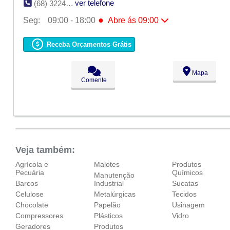
ver telefone
(68) 3224-6482
●
Seg:
09:00 - 18:00
Abre ás 09:00
●
Seg:
09:00 - 18:00
Abre ás 09:00
Ter:
09:00 - 18:00
Receba Orçamentos Grátis
Qua:
09:00 - 18:00
Qui:
09:00 - 18:00
Sex:
09:00 - 18:00
Mapa
Sáb:
Fechado
Comente
Dom:
Fechado
Veja também:
Agrícola e
Malotes
Produtos
Pecuária
Químicos
Manutenção
Barcos
Industrial
Sucatas
Celulose
Metalúrgicas
Tecidos
Chocolate
Papelão
Usinagem
Compressores
Plásticos
Vidro
Geradores
Produtos