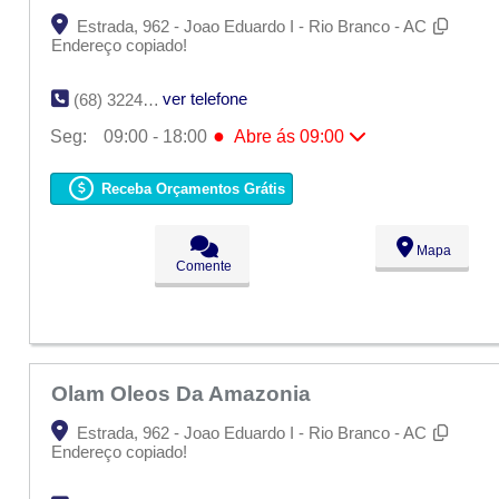
Estrada, 962 - Joao Eduardo I - Rio Branco - AC
Endereço copiado!
ver telefone
(68) 3224-6482
●
Seg:
09:00 - 18:00
Abre ás 09:00
●
Seg:
09:00 - 18:00
Abre ás 09:00
Ter:
09:00 - 18:00
Receba Orçamentos Grátis
Qua:
09:00 - 18:00
Qui:
09:00 - 18:00
Sex:
09:00 - 18:00
Mapa
Sáb:
Fechado
Comente
Dom:
Fechado
Olam Oleos Da Amazonia
Estrada, 962 - Joao Eduardo I - Rio Branco - AC
Endereço copiado!