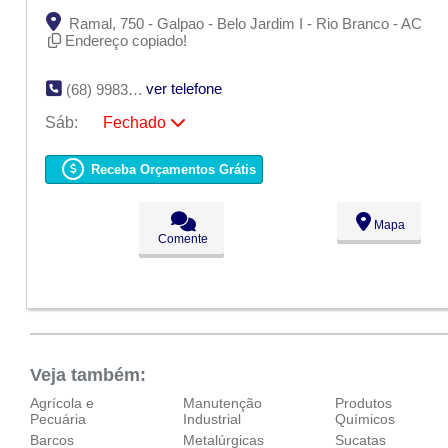
Ramal, 750 - Galpao - Belo Jardim I - Rio Branco - AC
Endereço copiado!
ver telefone
(68) 9983-5862
Sáb:
Fechado
Seg:
09:00 - 18:00
Ter:
09:00 - 18:00
Receba Orçamentos Grátis
Qua:
09:00 - 18:00
Qui:
09:00 - 18:00
Sex:
09:00 - 18:00
Mapa
Sáb:
Fechado
Comente
Dom:
Fechado
Veja também:
Agrícola e
Manutenção
Produtos
Pecuária
Industrial
Químicos
Barcos
Metalúrgicas
Sucatas